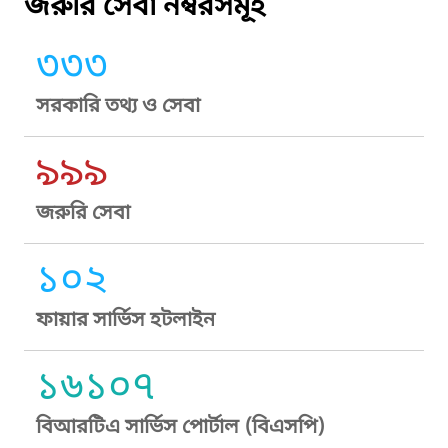
জরুরি সেবা নম্বরসমূহ
৩৩৩
সরকারি তথ্য ও সেবা
৯৯৯
জরুরি সেবা
১০২
ফায়ার সার্ভিস হটলাইন
১৬১০৭
বিআরটিএ সার্ভিস পোর্টাল (বিএসপি)