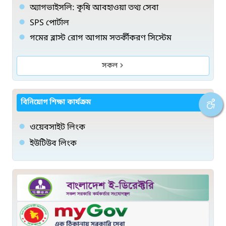
অ্যাগভাইসলি: কৃষি আবহাওয়া তথ্য সেবা
SPS পোর্টাল
গমের ব্লাস্ট রোগ আগাম সতর্কীকরণ সিস্টেম
সকল
বিনিয়োগ শিক্ষা কার্যক্রম
ওয়েবসাইট লিংক
ইউটিউব লিংক