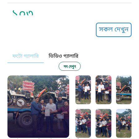
১০৩
সুপ্রীম কোর্ট হেল্পলাইন
সকল দেখুন
১০৯
ফটো গ্যালারি
ভিডিও গ্যালারি
নারী ও শিশু নির্যাতন প্রতিরোধ
সব দেখুন
১০৬
দুদক
১০২
দুর্যোগের আগাম বার্তা