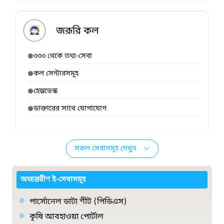
জরূরি কল
৩৩৩ থেকে তথ্য-সেবা
কল সেন্টারসমূহ
হেল্পডেস্ক
ডাক্তারের সাথে যোগাযোগ
সকল সেবাসমূহ দেখুন
অভ্যন্তরীণ ই-সেবাসমূহ
পার্সোনেল ডাটা শীট (পিডিএস)
কৃষি আবহাওয়া পোর্টাল