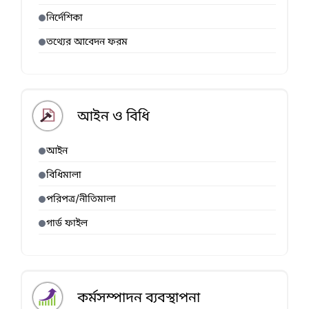
নির্দেশিকা
তথ্যের আবেদন ফরম
আইন ও বিধি
আইন
বিধিমালা
পরিপত্র/নীতিমালা
গার্ড ফাইল
কর্মসম্পাদন ব্যবস্থাপনা