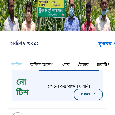
সর্বশেষ খবর:
সুখবর, ৭০% ভ
নোটিশ
অফিস আদেশ
খবর
টেন্ডার
চাকরি কর্ন
নো
কোনো তথ্য পাওয়া যায়নি।
টিশ
সকল