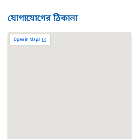
১৬১১৩
জরুরী অভ্যন্তরীণ নৌ-পরিবহন হটলাইন
যোগাযোগের ঠিকানা
১৬৪৪৫
পাসপোর্ট বাতায়ন হটলাইন
১৬১৭১
বাংলাদেশ মুক্তিযোদ্ধা কল্যাণ ট্রাস্ট
১৬১৩৫
প্রবাসী কল সেন্টার
১৬৫৭৫